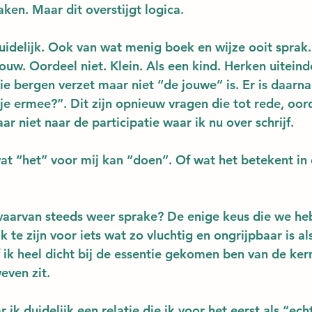
ken. Maar dit overstijgt logica.
uidelijk. Ook van wat menig boek en wijze ooit spra
uw. Oordeel niet. Klein. Als een kind. Herken uiteinde
e bergen verzet maar niet “de jouwe” is. Er is daarna
je ermee?”. Dit zijn opnieuw vragen die tot rede, oor
r niet naar de participatie waar ik nu over schrijf.
wat “het” voor mij kan “doen”. Of wat het betekent in
s waarvan steeds weer sprake? De enige keus die we he
 te zijn voor iets wat zo vluchtig en ongrijpbaar is als
of ik heel dicht bij de essentie gekomen ben van de ke
even zit.
ik duidelijk een relatie die ik voor het eerst als “ech