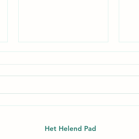
Corr
Losse gedachten
16/07/2026
Het Helend P
ad