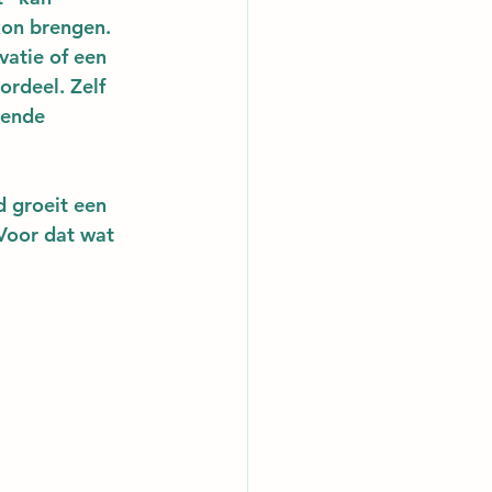
 kon brengen.
vatie of een 
ordeel. Zelf 
gende 
d groeit een 
Voor dat wat 