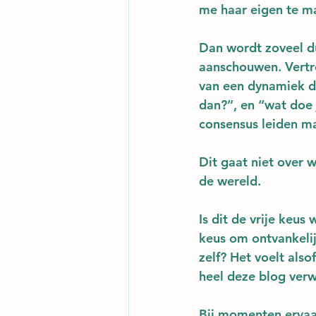
me haar eigen te ma
Dan wordt zoveel d
aanschouwen. Vertro
van een dynamiek di
dan?”, en “wat doe 
consensus leiden maa
Dit gaat niet over 
de wereld.
Is dit de vrije keu
keus om ontvankelijk
zelf? Het voelt als
heel deze blog verw
Bij momenten ervaar 