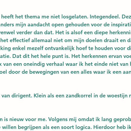
 heeft het thema me niet losgelaten. Integendeel. De
anders mijn aandacht open gehouden voor de inspirati
venwel verder dan dat. Het is alsof een diepe herkennin
het effectief allemaal niet om mijn doelen draait en da
king enkel mezelf ontvankelijk hoef te houden voor di
tie. Dat dit het hele punt is. Het herkennen ervan voe
 van een oneindig verhaal waar ik het einde niet van 
l door de bewegingen van een alles waar ik een aans
 van dirigent. Klein als een zandkorrel in de woestijn 
n is nieuw voor me. Volgens mij omdat ik lang geprob
e willen begrijpen als een soort logica. Hierdoor heb 