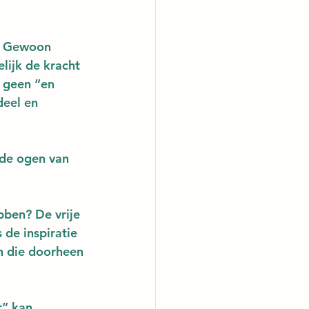
k. Gewoon 
lijk de kracht 
 geen “en 
deel en 
 de ogen van 
bben? De vrije 
 de inspiratie 
rn die doorheen 
t” kan 