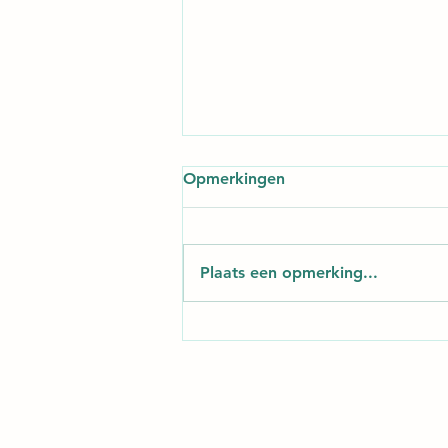
Opmerkingen
Plaats een opmerking...
DMSO, redder in nood?
6/08/2026