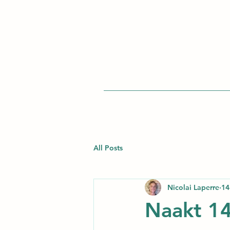
All Posts
Nicolai Laperre
14
Naakt 1